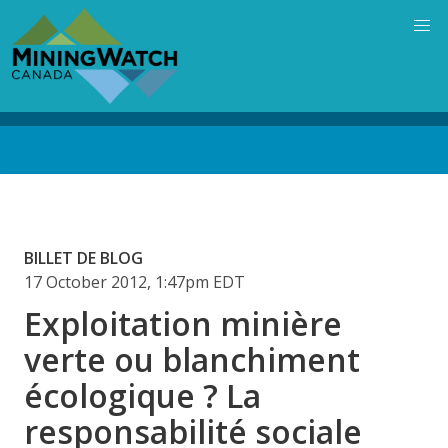
Skip
to
main
content
Back
to
top
BILLET DE BLOG
17 October 2012, 1:47pm EDT
Exploitation minière
verte ou blanchiment
écologique ? La
responsabilité sociale