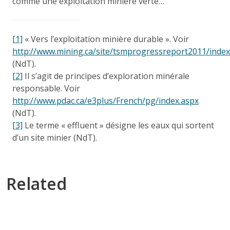
comme une exploitation minière verte…
[1]
« Vers l’exploitation minière durable ». Voir
http://www.mining.ca/site/tsmprogressreport2011/index
(NdT).
[2]
Il s’agit de principes d’exploration minérale
responsable. Voir
http://www.pdac.ca/e3plus/French/pg/index.aspx
(NdT).
[3]
Le terme « effluent » désigne les eaux qui sortent
d’un site minier (NdT).
Related