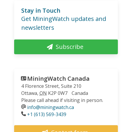
Stay in Touch
Get MiningWatch updates and
newsletters
Subscribe
MiningWatch Canada
4 Florence Street, Suite 210
Ottawa
,
ON
K2P 0W7
Canada
Please call ahead if visiting in person.
info@miningwatch.ca
Phone
+1 (613) 569-3439