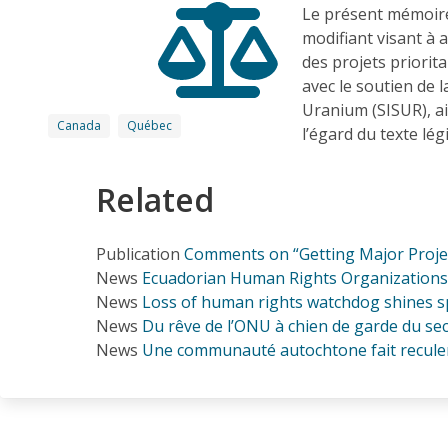
Le présent mémoire 
modifiant visant à a
des projets priorit
avec le soutien de 
Uranium (SISUR), a
Canada
Québec
l’égard du texte lég
Related
Publication
Comments on “Getting Major Project
News
Ecuadorian Human Rights Organizations 
News
Loss of human rights watchdog shines sp
News
Du rêve de l’ONU à chien de garde du se
News
Une communauté autochtone fait recule