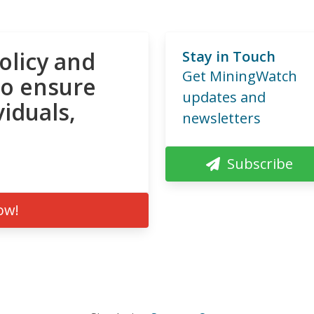
olicy and
Stay in Touch
Get MiningWatch
to ensure
updates and
viduals,
newsletters
Subscribe
ow!