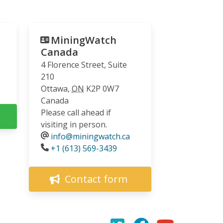
MiningWatch
Canada
4 Florence Street, Suite
210
Ottawa
,
ON
K2P 0W7
Canada
Please call ahead if
visiting in person.
info@miningwatch.ca
Phone
+1 (613) 569-3439
Contact form