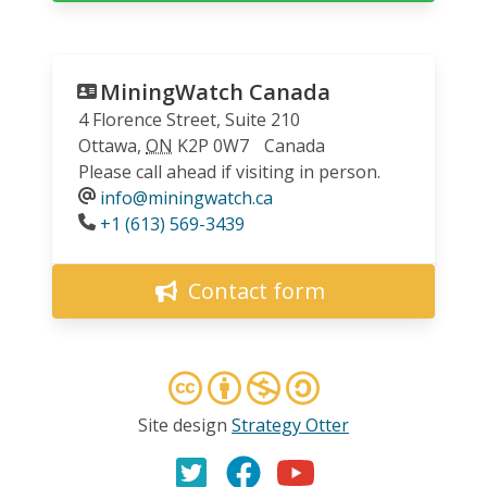
MiningWatch Canada
4 Florence Street, Suite 210
Ottawa
,
ON
K2P 0W7
Canada
Please call ahead if visiting in person.
info@miningwatch.ca
Phone
+1 (613) 569-3439
Contact form
Site design
Strategy Otter