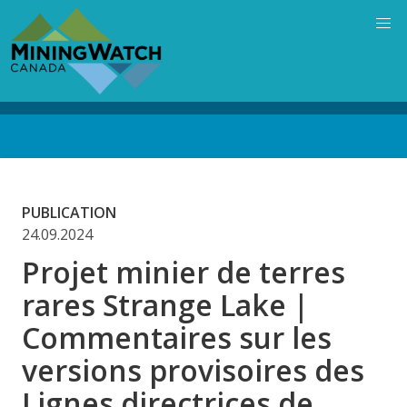
Skip
to
main
content
Back
to
top
PUBLICATION
24.09.2024
Projet minier de terres
rares Strange Lake |
Commentaires sur les
versions provisoires des
Lignes directrices de